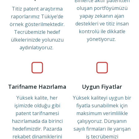
Binlerce aktif patentten
oluşan portföyümüzü
Titiz patent araştırma
yapay zekanın ajan
raporlarımız Tükiye’de
destekleri ve titiz insan
örnek gösterilmektedir.
kontrolü ile dikkatle
Tecrübemizle hedef
yönetiyoruz.
ülkelerinizde yolunuzu
aydınlatıyoruz.
Tarifname Hazırlama
Uygun Fiyatlar
Yüksek kalite, her
Yüksek kaliteyi uygun bir
işimizde olduğu gibi
fiyatla sunabilmek için
patent tarifnamesi
maksimum verimlilikle
hazırlamada da birinci
çalışıyoruz. Dünyanın
hedefimizdir. Pazarda
sayılı firmaları ile yarışan
rekabet dinamiklerini
iş tecrübemizi